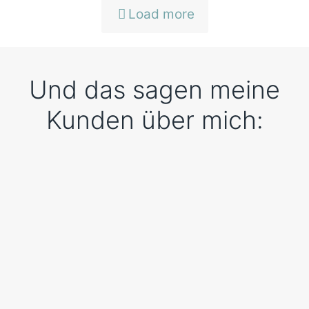
Load more
Und das sagen meine
Kunden über mich:
Sehr zufrieden und
happy!
Die Zusammenarbeit mit Julia lief super! Sie ist
auf meine Wünsche und Vorstellungen genau
eingegangen und hat mir alles so erklärt, dass
ich es danach selbst umsetzen konnte. Ich bin
mit meiner Website sehr zufrieden und happy!