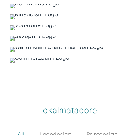
Lokalmatadore
All
Logodesign
Printdesign