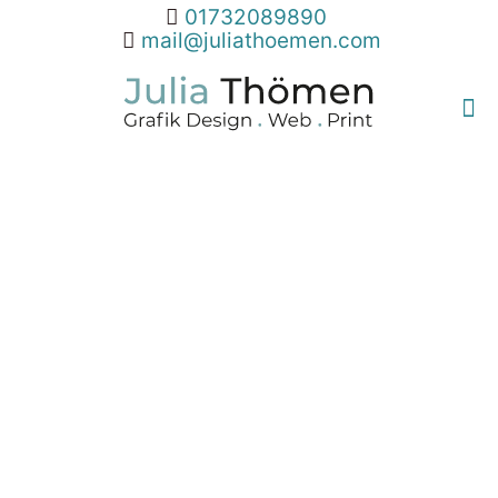
01732089890
mail@juliathoemen.com
Ganz bewusst.
früher global,
jetzt lokal